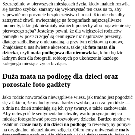
Szczególnie w pierwszych miesiącach życia, kiedy maluch rozwija
się bardzo szybko, staramy się wykorzystać ten czas na to, aby
zapewnić mu poczucie bezpieczeństwa i troski. Kto nie chciałby
zatrzymać chwil, uwieczniając na fotografiach najszczęśliwsze
momenty, takie jak nieśmiały uśmiech pociechy albo pojawienie się
pierwszego zęba? Jesteśmy pewni, że dla większości rodziców
pamiątki w postaci zdjęć są cenniejsze niż najdroższe prezenty,
dlatego zadbaliśmy o niebanalną, a przy tym efektowną oprawę.
Znajdziesz u nas świetne akcesoria, takie jak
foto mata dla
dziecka
, czyli
mata podłogowa dla niemowlaka
, która będzie
ładnym tłem dla fotografii robionych po ukończeniu każdego
kolejnego miesiąca życia brzdąca.
Duża mata na podłogę dla dzieci oraz
pozostałe foto gadżety
Jako rodzic noworodka niewątpliwie wiesz, jak trudno jest pogodzić
się z faktem, że maluchy rosną bardzo szybko, a co za tym idzie —
z dnia na dzień zmieniają się ich rysy twarzy, a także zachowania.
Aby uchwycić te sentymentalne chwile, warto przynajmniej co
miesiąc fotografować proces rozwojowy dziecka. Bardzo modne w
ostatnim czasie
maty dla dzieci na podłogę
to rewelacyjny pomysł
na oryginalne, nietuzinkowe zdjęcia. Oferujemy uniwersalne
maty