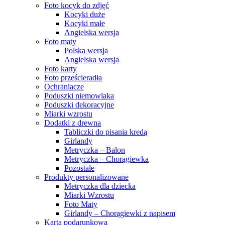
Foto kocyk do zdjęć
Kocyki duże
Kocyki małe
Angielska wersja
Foto maty
Polska wersja
Angielska wersja
Foto karty
Foto prześcieradła
Ochraniacze
Poduszki niemowlaka
Poduszki dekoracyjne
Miarki wzrostu
Dodatki z drewna
Tabliczki do pisania kredą
Girlandy
Metryczka – Balon
Metryczka – Chorągiewka
Pozostałe
Produkty personalizowane
Metryczka dla dziecka
Miarki Wzrostu
Foto Maty
Girlandy – Chorągiewki z napisem
Karta podarunkowa