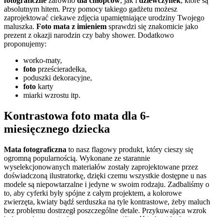
fotograficzne
zarówno
dla chłopców
, jak i
dziewczynek
, które są
absolutnym hitem. Przy pomocy takiego gadżetu możesz
zaprojektować ciekawe zdjęcia upamiętniające urodziny Twojego
maluszka.
Foto mata z imieniem
sprawdzi się znakomicie jako
prezent z okazji narodzin czy baby shower. Dodatkowo
proponujemy:
worko-maty,
foto
prześcieradełka,
poduszki dekoracyjne,
foto
karty
miarki wzrostu itp.
Kontrastowa foto mata dla 6-
miesięcznego dziecka
Mata fotograficzna
to nasz flagowy produkt, który cieszy się
ogromną popularnością. Wykonane ze starannie
wyselekcjonowanych materiałów zostały zaprojektowane przez
doświadczoną ilustratorkę, dzięki czemu wszystkie dostępne u nas
modele są niepowtarzalne i jedyne w swoim rodzaju. Zadbaliśmy o
to, aby cyferki były spójne z całym projektem, a kolorowe
zwierzęta, kwiaty bądź serduszka na tyle kontrastowe, żeby maluch
bez problemu dostrzegł poszczególne detale. Przykuwająca wzrok