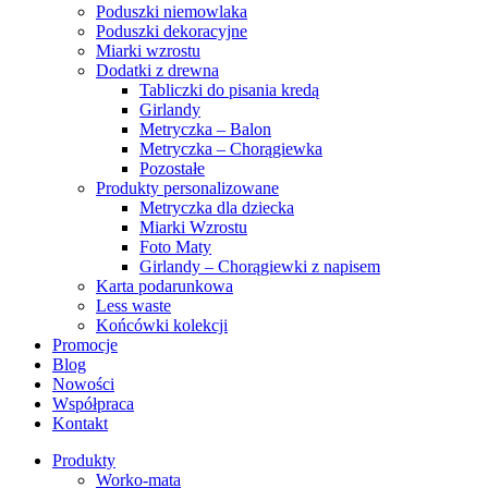
Poduszki niemowlaka
Poduszki dekoracyjne
Miarki wzrostu
Dodatki z drewna
Tabliczki do pisania kredą
Girlandy
Metryczka – Balon
Metryczka – Chorągiewka
Pozostałe
Produkty personalizowane
Metryczka dla dziecka
Miarki Wzrostu
Foto Maty
Girlandy – Chorągiewki z napisem
Karta podarunkowa
Less waste
Końcówki kolekcji
Promocje
Blog
Nowości
Współpraca
Kontakt
Produkty
Worko-mata