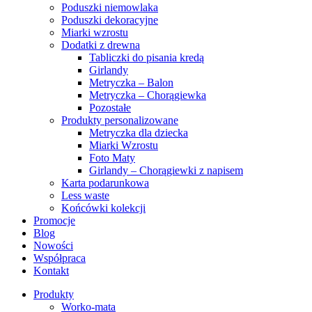
Poduszki niemowlaka
Poduszki dekoracyjne
Miarki wzrostu
Dodatki z drewna
Tabliczki do pisania kredą
Girlandy
Metryczka – Balon
Metryczka – Chorągiewka
Pozostałe
Produkty personalizowane
Metryczka dla dziecka
Miarki Wzrostu
Foto Maty
Girlandy – Chorągiewki z napisem
Karta podarunkowa
Less waste
Końcówki kolekcji
Promocje
Blog
Nowości
Współpraca
Kontakt
Produkty
Worko-mata