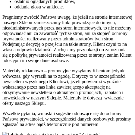
ostatnio oglądanych produktów,
oddania głosu w ankiecie.
Pragniemy zwrócić Państwa uwagę, że jeżeli na stronie internetowej
naszego Sklepu zamieszczamy linki prowadzące do innych,
nieadministrowanych przez nas stron internetowych, to nie możemy
odpowiadać ani za zawartość tychże stron, ani za stopień ochrony
prywatności realizowany przez administratorów tych stron.
Podejmując decyzję o przejściu na takie strony, Klient czyni to na
własną odpowiedzialność. Zachęcamy przy okazji do zapoznania
się z polityką prywatności realizowaną przez te strony, zanim Klient
udostępni im swoje dane osobowe.
Materiały reklamowo – promocyjne wysyłamy Klientom jedynie
wówczas, gdy wyrazili na to zgodę. Dotyczy to w szczególności
newslettera wysyłanego Klientowi, jeżeli potwierdzi wyraźnie
wskazanego przez nas linka zawierającego akceptację na
otrzymywanie newslettera o aktualnych promocjach, rabatach i
nowościach w naszym Sklepie. Materiały te dotyczą wyłącznie
oferty naszego Sklepu.
Wszelkie pytania, wnioski i sugestie odnoszące się do ochrony
Państwa prywatności, w szczególności danych osobowych prosimy
zgłaszać na adres bądź telefonicznie pod numerem .