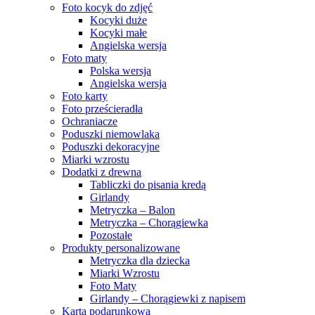
Foto kocyk do zdjęć
Kocyki duże
Kocyki małe
Angielska wersja
Foto maty
Polska wersja
Angielska wersja
Foto karty
Foto prześcieradła
Ochraniacze
Poduszki niemowlaka
Poduszki dekoracyjne
Miarki wzrostu
Dodatki z drewna
Tabliczki do pisania kredą
Girlandy
Metryczka – Balon
Metryczka – Chorągiewka
Pozostałe
Produkty personalizowane
Metryczka dla dziecka
Miarki Wzrostu
Foto Maty
Girlandy – Chorągiewki z napisem
Karta podarunkowa