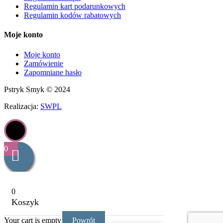
Regulamin kart podarunkowych
Regulamin kodów rabatowych
Moje konto
Moje konto
Zamówienie
Zapomniane hasło
Pstryk Smyk © 2024
Realizacja:
SWPL
0
0
Koszyk
Your cart is empty
Powrót