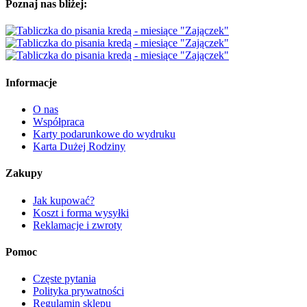
Poznaj nas bliżej:
Informacje
O nas
Współpraca
Karty podarunkowe do wydruku
Karta Dużej Rodziny
Zakupy
Jak kupować?
Koszt i forma wysyłki
Reklamacje i zwroty
Pomoc
Częste pytania
Polityka prywatności
Regulamin sklepu