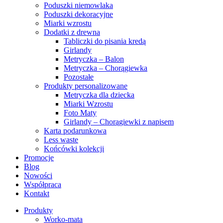
Poduszki niemowlaka
Poduszki dekoracyjne
Miarki wzrostu
Dodatki z drewna
Tabliczki do pisania kredą
Girlandy
Metryczka – Balon
Metryczka – Chorągiewka
Pozostałe
Produkty personalizowane
Metryczka dla dziecka
Miarki Wzrostu
Foto Maty
Girlandy – Chorągiewki z napisem
Karta podarunkowa
Less waste
Końcówki kolekcji
Promocje
Blog
Nowości
Współpraca
Kontakt
Produkty
Worko-mata