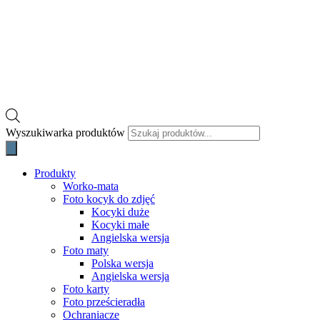
Wyszukiwarka produktów
Produkty
Worko-mata
Foto kocyk do zdjęć
Kocyki duże
Kocyki małe
Angielska wersja
Foto maty
Polska wersja
Angielska wersja
Foto karty
Foto prześcieradła
Ochraniacze