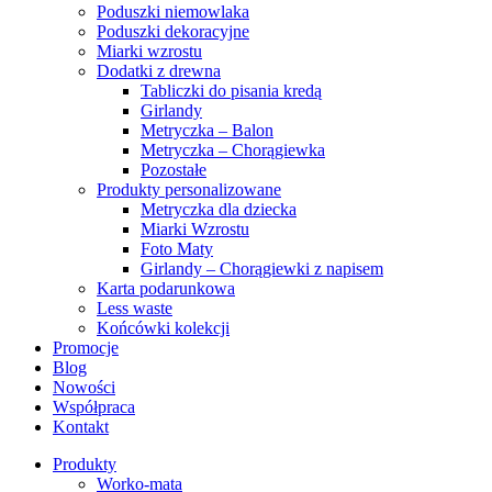
Poduszki niemowlaka
Poduszki dekoracyjne
Miarki wzrostu
Dodatki z drewna
Tabliczki do pisania kredą
Girlandy
Metryczka – Balon
Metryczka – Chorągiewka
Pozostałe
Produkty personalizowane
Metryczka dla dziecka
Miarki Wzrostu
Foto Maty
Girlandy – Chorągiewki z napisem
Karta podarunkowa
Less waste
Końcówki kolekcji
Promocje
Blog
Nowości
Współpraca
Kontakt
Produkty
Worko-mata