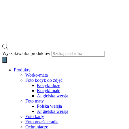
Wyszukiwarka produktów
Produkty
Worko-mata
Foto kocyk do zdjęć
Kocyki duże
Kocyki małe
Angielska wersja
Foto maty
Polska wersja
Angielska wersja
Foto karty
Foto prześcieradła
Ochraniacze